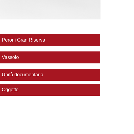
Peroni Gran Riserva
Vassoio
Unità documentaria
Oggetto