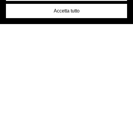
Accetta tutto
Logo Birra Peroni