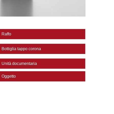
Raffo
Bottiglia tappo corona
Unità documentaria
Oggetto