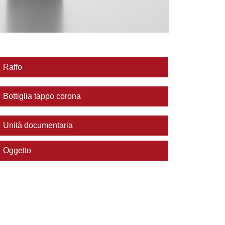
Raffo
Bottiglia tappo corona
Unità documentaria
Oggetto