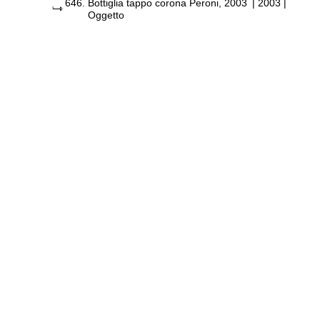
646.
Bottiglia tappo corona Peroni, 2003
|
2003
|
Oggetto