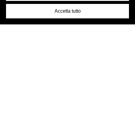
Accetta tutto
Logo Birra Peroni