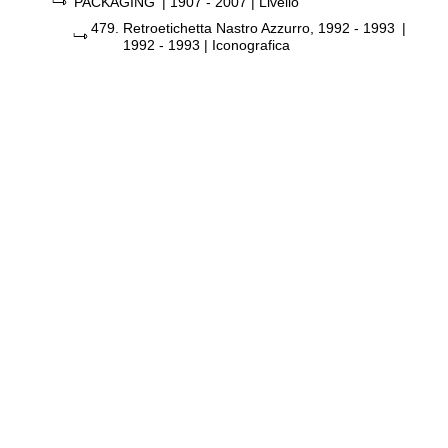
PACKAGING
|
1907 - 2007
| Livello
479.
Retroetichetta Nastro Azzurro, 1992 - 1993
|
1992 - 1993
| Iconografica