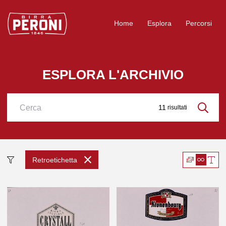
Logo Birra Peroni
Home
Esplora
Percorsi
ESPLORA L'ARCHIVIO
11
risultati
Cerca
Retroetichetta