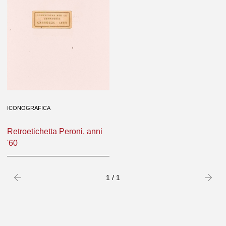
ICONOGRAFICA
Retroetichetta Peroni, anni
'60
Precedente
success
1 / 1