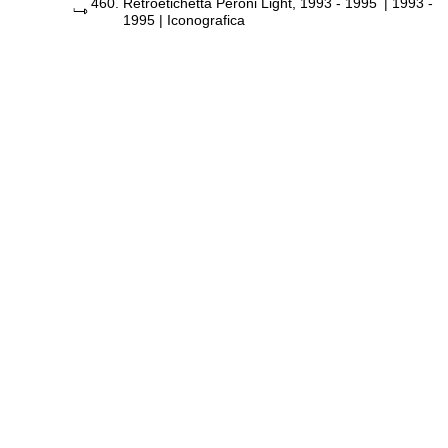
460.
Retroetichetta Peroni Light, 1993 - 1995
|
1993 -
1995
| Iconografica