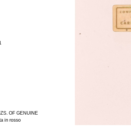
1
FL OZS. OF GENUINE
a in rosso