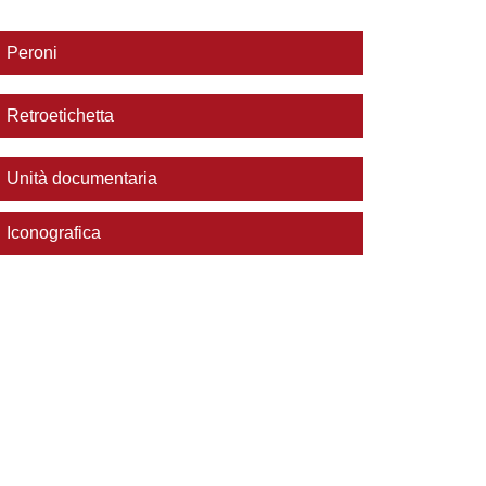
Peroni
Retroetichetta
Unità documentaria
Iconografica