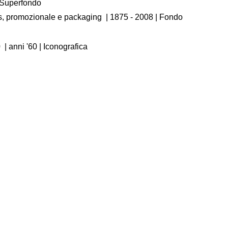
/ Superfondo
os, promozionale e packaging
|
1875 - 2008
| Fondo
0
|
anni '60
| Iconografica