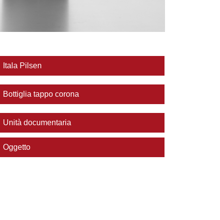
Itala Pilsen
Bottiglia tappo corona
Unità documentaria
Oggetto