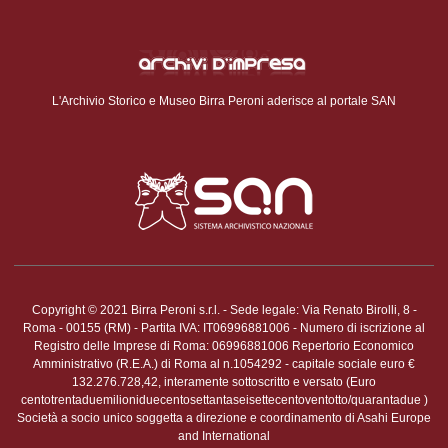
L'Archivio Storico e Museo Birra Peroni aderisce al portale SAN
Copyright © 2021 Birra Peroni s.r.l. - Sede legale: Via Renato Birolli, 8 -
Roma - 00155 (RM) - Partita IVA: IT06996881006 - Numero di iscrizione al
Registro delle Imprese di Roma: 06996881006 Repertorio Economico
Amministrativo (R.E.A.) di Roma al n.1054292 - capitale sociale euro €
132.276.728,42, interamente sottoscritto e versato (Euro
centotrentaduemilioniduecentosettantaseisettecentoventotto/quarantadue )
Società a socio unico soggetta a direzione e coordinamento di Asahi Europe
and International