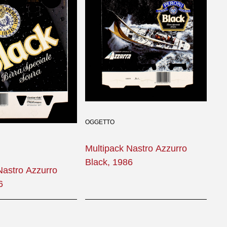
OGGETTO
Multipack Nastro Azzurro
Black, 1986
Nastro Azzurro
6