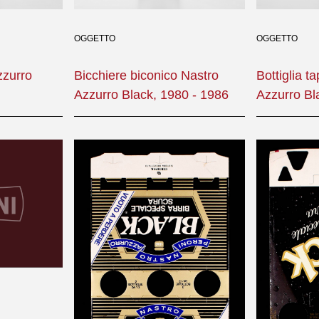
OGGETTO
OGGETTO
zzurro
Bicchiere biconico Nastro
Bottiglia t
Azzurro Black, 1980 - 1986
Azzurro Bl