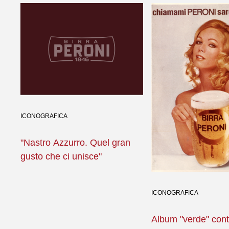
ICONOGRAFICA
"Nastro Azzurro. Quel gran
gusto che ci unisce"
ICONOGRAFICA
Album "verde" con