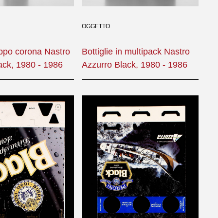
OGGETTO
appo corona Nastro
Bottiglie in multipack Nastro
ack, 1980 - 1986
Azzurro Black, 1980 - 1986