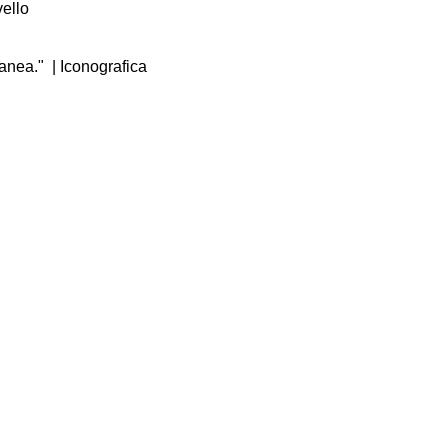
vello
ranea."
| Iconografica