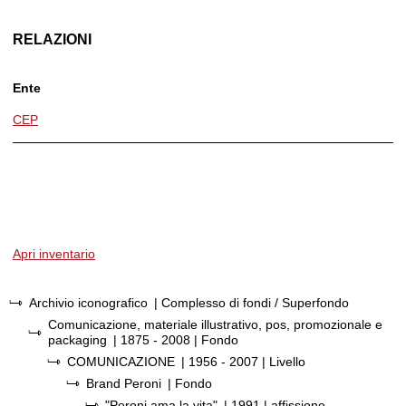
RELAZIONI
Ente
CEP
Apri inventario
Archivio iconografico
| Complesso di fondi / Superfondo
Comunicazione, materiale illustrativo, pos, promozionale e
packaging
|
1875 - 2008
| Fondo
COMUNICAZIONE
|
1956 - 2007
| Livello
Brand Peroni
| Fondo
"Peroni ama la vita"
|
1991
| affissione