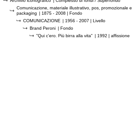
Archivio iconografico
| Complesso di fondi / Superfondo
Comunicazione, materiale illustrativo, pos, promozionale e
packaging
|
1875 - 2008
| Fondo
COMUNICAZIONE
|
1956 - 2007
| Livello
Brand Peroni
| Fondo
"Qui c'ero. Più birra alla vita"
|
1992
| affissione