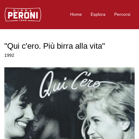
Logo Birra Peroni
Home
Esplora
Percorsi
"Qui c'ero. Più birra alla vita"
1992